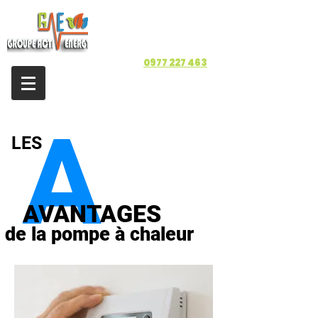
8 rue Jean Mermoz
34430 Saint Jean de
Védas
Tél :
0977 227 463
A
LES
AVANTAGES
de la pompe à chaleur