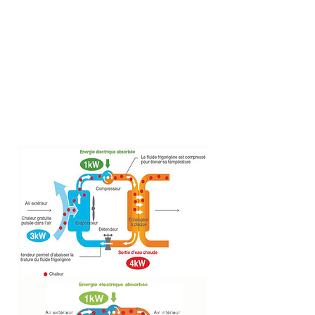
ou ventilo-convecteur, en maison ou
appartement, en neuf ou en
rénovation, à chacun sa solution !
Ce dispositif a pour avantage de
s’adapter à toutes les envies et de
se plier à toutes vos exigences.