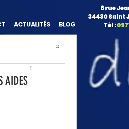
8 rue Je
34430 Saint 
CT
ACTUALITÉS
BLOG
Tél :
097
S AIDES