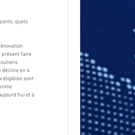
pants, quels 
rénovation 
 présent faire 
soutiens 
 décline en 4 
 éligibles sont 
prime 
ujourd’hui et à 