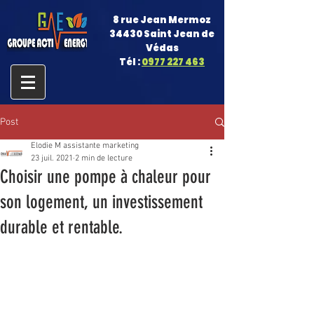
8 rue Jean Mermoz
34430 Saint Jean de
Védas
Tél :
0977 227 463
Post
Elodie M assistante marketing
23 juil. 2021
2 min de lecture
Choisir une pompe à chaleur pour
son logement, un investissement
durable et rentable.